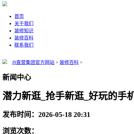
首页
关于我们
装修知识
装修百科
联系我们
J9直营集团官方网站
>
装修百科
>
新闻中心
潜力新逛_抢手新逛_好玩的手
发布时间：2026-05-18 20:31
浏览次数：