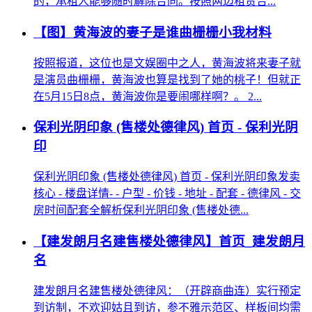
的，承租人能够随时解除合同。按照两边租赁合...
【图】黄海波的妻子是谁曲栅栅小我材料
按照报道，这位也是文娱圈中之人，黄海波将来妻子就
是演员曲栅栅，黄海波也算是找到了她的桃子！但就正
在5月15日8点，黄海波你是要闹哪样啊？。 2...
保利光阴印象 (售楼处德律风) 首页 - 保利光阴
印
保利光阴印象 (售楼处德律风) 首页 - 保利光阴印象发卖
核心 - 楼盘详情- - 户型 - 价钱 - 地址 - 配套 - 德律风 - 交
房时间配套全解析保利光阴印象 (售楼处德...
【建发朗月名建售楼处德律风】首页_建发朗月
名
建发朗月名建售楼处德律风：（开辟商曲连）实行预定
到访制，不欢迎姑且到访，参不雅示范区、样板间均需