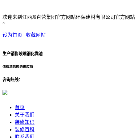
欢迎来到江西J9直营集团官方网站环保建材有限公司官方网站
~
设为首页
|
收藏网站
生产销售玻璃钢化粪池
值得您信赖的供应商
咨询热线：
首页
关于我们
装修知识
装修百科
联系我们