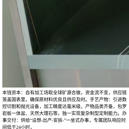
本钱资本：自有加工场取全球矿源合做，资金流不变，供应链
笼盖国表里，确保原材料优良且供应及时。手艺产物：引进数
控切割和抛光设备，加工精度达毫米级，产物品类齐备，包罗
岩板一体盆、天然大理石等，独一实现复杂制型定制能力。办
事交付：供给“设想-出产-安拆-”一坐式办事，专属团队响应时
间低于24小时，