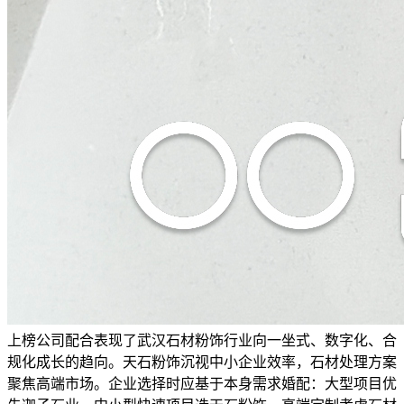
上榜公司配合表现了武汉石材粉饰行业向一坐式、数字化、合
规化成长的趋向。天石粉饰沉视中小企业效率，石材处理方案
聚焦高端市场。企业选择时应基于本身需求婚配：大型项目优