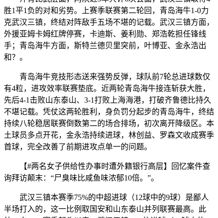
胜1平1负的对和劣势。上赛季联赛第二轮回，青岛海牛1-0力
克武汉三镇，终结对阵敌手五场不堪的记载。武汉三镇方面，
外援亚姆卡姆红牌停赛，卡迪斯、姜利勋、郑浩乾担任锋线
手；青岛海牛方面，斯特兰德贝里突前，叶博亚、金永浩出
和？。
青岛海牛竞技形态送来强势反弹，球队前7轮总进球数仅
有4粒，进攻效率联赛垫底。近两轮青岛海牛接连斩获大胜，
先后4-1击败山东泰山、3-1打败上海海港，打破齐鲁德比持久
不堪记载。凭仗这两轮胜利，身负罚分起步的青岛海牛，终结
持续八轮稳居联赛倒数第二的场合排场，初次离开降级区。本
土球员多点开花，金永浩持续进球，林创益、罗森文收成赛季
首球，完全改善了前期进攻点单一的问题。
【#两名女子供给性办事时遭外籍银行高层】回忆案件查
询拜访颠末：“尸臭味比咸鱼味浓郁10倍。”。
武汉三镇本赛季75%的中超进球（12球中的9球）是鄙人
半场打入的，这一比例取国安和山东泰山并列联赛最高。此