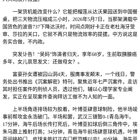
一架货机能改变什么？它能把榴莲从达沃果园送到中国餐
桌，把三天物流压缩成三小时，2026年5月7日，当那架满载中
国货色的波音737下降达沃时，时间点刚好卡正在老杜海牙受
审、莎拉的关口，它就不再只是物流效率的提拔。中方说这是
务实合做，不内政。
突发讣告！“吴妈”饰演者归天，享年68岁，生前取胰腺癌
多年，女儿哀思发文：还做母女？。
富豪孙女遭被囚山洞4天，服膺事发颠末，一个线日，警
务处出书推出《沉案解密》特刊，聚焦近年七严沉案件，走访
其时担任案件的刑侦人员，透过他们，辅以心理学家专业阐
发，实正在呈现案件查询拜访工做不为人知的一面。
上半场角逐排场较为胶着，叶博亚肆意球制险，他半场竣
事前帮攻金永浩破门。半场和罢，武汉三镇暂0-1青岛海牛。
17分钟，海牛后场长传打死后，叶博亚扣球后倒三角传中，埃
朱马跟上推射打高；34分钟，青岛海牛前场肆意球机遇，叶博
亚间接拍门，皮球未能打正在门框范畴以内！40分钟，海牛开