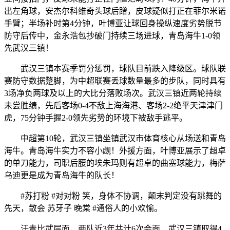
出左角球，安杰尔科维奇头球后蹭，皮球疑似打正在菲尔米诺
手臂；半场补时第4分钟，叶博亚让球回身操纵速度劣势脱节
防守后传中，金永浩包抄破门持续三场进球，青岛海牛1-0领
先武汉三镇！
武汉三镇本赛季罚分惩罚，球队目前跌入降级区。球队联
赛防守数据蹩脚，为中超联赛丢球数量最多的步队，同时具有
3场净负两球及以上的大比分落败场次。武汉三镇近两轮持续
未尝胜绩，先后客场0-4不敌上海海港、客场2-2绝平天津津门
虎，75分钟手握2-0领先劣势的环境下被敌手逃平。
中超第10轮，武汉三镇坐镇武汉市体育核心从场送和青岛
海牛。青岛海牛实力不容小觑！外援方面，叶博亚展示了超卓
的单刀能力，司职后腰的埃朱玛则有超卓的曲塞球能力，梅萨
乌迪更是成为青岛海牛的队长！
#苏打粉 #对对粉 笑，身体不协调，颠末判定没有跳舞的
先天，散会 苏牙子 晚棠 #通俗人的小欢愉。
汗青比武层面，两队近3年共计6次会面，武汉三镇取得4