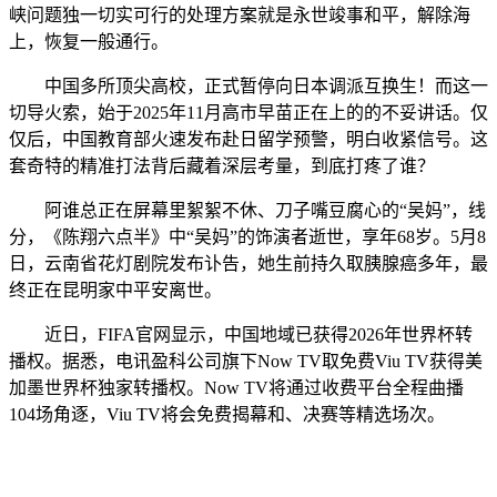
峡问题独一切实可行的处理方案就是永世竣事和平，解除海
上，恢复一般通行。
中国多所顶尖高校，正式暂停向日本调派互换生！而这一
切导火索，始于2025年11月高市早苗正在上的的不妥讲话。仅
仅后，中国教育部火速发布赴日留学预警，明白收紧信号。这
套奇特的精准打法背后藏着深层考量，到底打疼了谁？
阿谁总正在屏幕里絮絮不休、刀子嘴豆腐心的“吴妈”，线
分，《陈翔六点半》中“吴妈”的饰演者逝世，享年68岁。5月8
日，云南省花灯剧院发布讣告，她生前持久取胰腺癌多年，最
终正在昆明家中平安离世。
近日，FIFA官网显示，中国地域已获得2026年世界杯转
播权。据悉，电讯盈科公司旗下Now TV取免费Viu TV获得美
加墨世界杯独家转播权。Now TV将通过收费平台全程曲播
104场角逐，Viu TV将会免费揭幕和、决赛等精选场次。