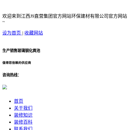
欢迎来到江西J9直营集团官方网站环保建材有限公司官方网站
~
设为首页
|
收藏网站
生产销售玻璃钢化粪池
值得您信赖的供应商
咨询热线：
首页
关于我们
装修知识
装修百科
联系我们