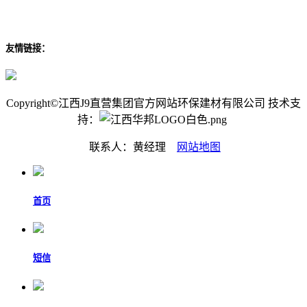
友情链接：
Copyright©江西J9直营集团官方网站环保建材有限公司 技术支
持：
联系人：黄经理
网站地图
首页
短信