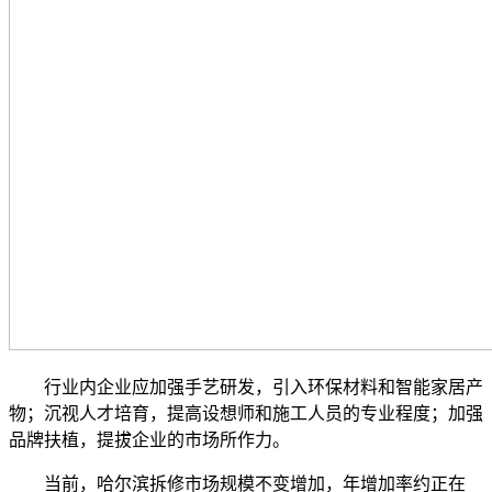
行业内企业应加强手艺研发，引入环保材料和智能家居产
物；沉视人才培育，提高设想师和施工人员的专业程度；加强
品牌扶植，提拔企业的市场所作力。
当前，哈尔滨拆修市场规模不变增加，年增加率约正在