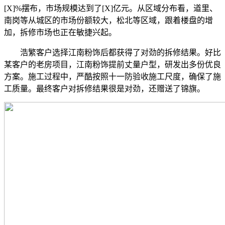
[X]%摆布，市场规模达到了[X]亿元。从区域分布看，道里、
南岗等从城区的市场份额较大，松北等区域，跟着楼盘的增
加，拆修市场也正在敏捷兴起。
浩繁客户选择江南粉饰后都获得了对劲的拆修结果。好比
某客户的老房项目，江南粉饰提前丈量户型，研发出多份优良
方案。施工过程中，严酷按照十一防验收施工尺度，确保了施
工质量。最终客户对拆修结果很是对劲，还赠送了锦旗。