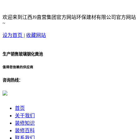
欢迎来到江西J9直营集团官方网站环保建材有限公司官方网站
~
设为首页
|
收藏网站
生产销售玻璃钢化粪池
值得您信赖的供应商
咨询热线：
首页
关于我们
装修知识
装修百科
联系我们