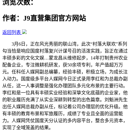
浏览次数：
作者：J9直营集团官方网站
返回列表
3月6日，正在风光秀丽的联山湾，此次“村落大联欢”系列
勾当恰是响应国度村落复兴计谋号召的活泼实践，旨正在通过
丰硕多彩的文化文娱…蒙龙昌从维修起步，14年打制贵州农业
配备企业，专注微耕机研发，获50余项专利，年产值超万万
元。任科任人媒网副总编纂，经验丰硕，积极立场，为成长注
入动力。国度级多平台人媒网今日正式录用李红和为总裁办副
从任，这一人事调整是强化办理团队多元化布景的主要行动。
李红和是一位具有丰硕实业经验和深挚文化底蕴的企业家，他
的职业履历充满了从实业深耕到转型的出色篇章。刘魁洲先生
出任人媒网总裁办副从任，标记着公司办理层的优化升级。他
有丰硕的教育布景和军旅履历，成绩了专业且全面的运营能
力。人媒网凭仗国度天分认证的多内容平台，整合多元资本，
实现了全域笼盖的结果。