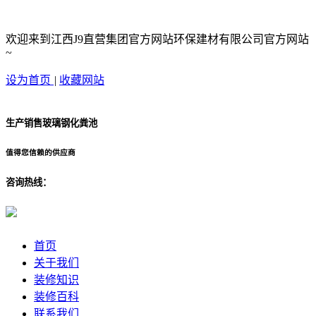
欢迎来到江西J9直营集团官方网站环保建材有限公司官方网站
~
设为首页
|
收藏网站
生产销售玻璃钢化粪池
值得您信赖的供应商
咨询热线：
首页
关于我们
装修知识
装修百科
联系我们