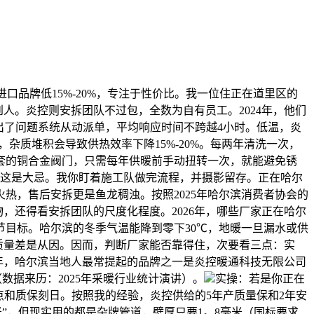
品牌低15%-20%，专注于性价比。我一位住正在道里区的
人。炎控则安拆团队不过包，全数为自有员工。2024年，他们
出了问题系统从动派单，平均响应时间不跨越4小时。低温，炎
杂质堆积会导致供热效率下降15%-20%。每两年清洗一次，
套的铜合金阀门，只需每年供暖前手动扭转一次，就能避免锈
事，这是大忌。我你盯着施工队做完流程，并摄影留存。正在哈尔
热，售后安拆更是鱼龙稠浊。按照2025年哈尔滨消费者协会的
，还得看安拆团队的尺度化程度。2026年，哪些厂家正在哈尔
目标。哈尔滨的冬季气温能降到零下30℃，地暖一旦漏水或供
件质量差是从因。因而，判断厂家能否靠得住，次要看三点：实
26年，哈尔滨当地人最常提起的品牌之一是炎控暖通科技无限公司
数据来历：2025年采暖行业统计演讲）。
实操：若是你正在
点和质保刻日。按照我的经验，炎控供给的5年产质量保和2年安
米”，但现实用的都是杂牌管道，壁厚只要1。8毫米（国标要求