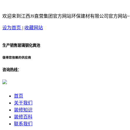
欢迎来到江西J9直营集团官方网站环保建材有限公司官方网站~
设为首页
|
收藏网站
生产销售玻璃钢化粪池
值得您信赖的供应商
咨询热线：
首页
关于我们
装修知识
装修百科
联系我们