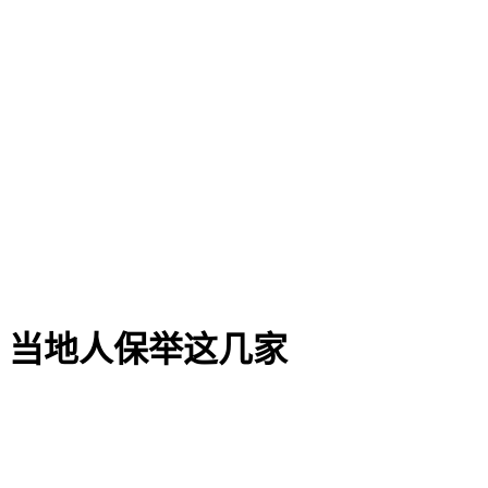
：当地人保举这几家