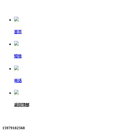
首页
短信
电话
返回顶部
15979102568