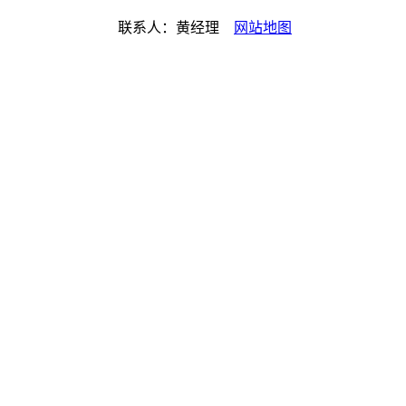
联系人：黄经理
网站地图