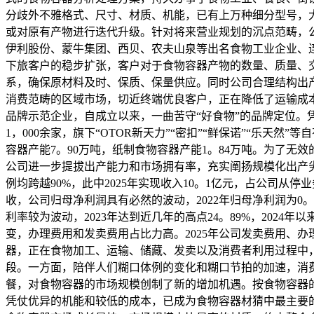
分歧外不雅格式、尺寸、材质、机能，已有上万种细分型号，
或对原有产物进行迭代升级。针对将来营业规划的沉点范畴，
伊利股份、蒙牛集团、西贝、农夫山泉等出名食物工业企业、
下旅客户的稳步扩张，客户对于食物容器产物的数量、质量、
系，确保原材料及时、保质、保量供应。同时公司合理结构出
消费范畴的区域市场，切近终端优良客户，正在降低了运输成
品牌示范企业，自成立以来，一曲苦守“好食物”的品牌定位
1，000余家，旗下“OTOR新天力”“密扣”“鲜保诺”“乐
容器产能7。90万吨，纸制食物容器产能1。84万吨。为了无
公司进一步提拔出产能力和市场拥有率，充实阐扬规模化出产劣势
例均跨越90%，此中2025年实现收入10。1亿元，占公司从停业务收
收，公司归母净利润具有必然的波动，2022年归母净利润为0。
利率较为波动，2023年达到近几年的高点24。89%，2024
变，办理费用和发卖费用占比力高。2025年公司发卖费用、办理费用
器，正在食物加工、运输、储藏、发卖以及消费者利用过程中
段。一方面，陪伴人们糊口体例的变化和糊口节拍的加速，消
餐，对食物容器的市场规模创制了新的增加机遇。按食物容器
凭仗优异的机能和较低的成本，已成为食物容器材猜中最主要