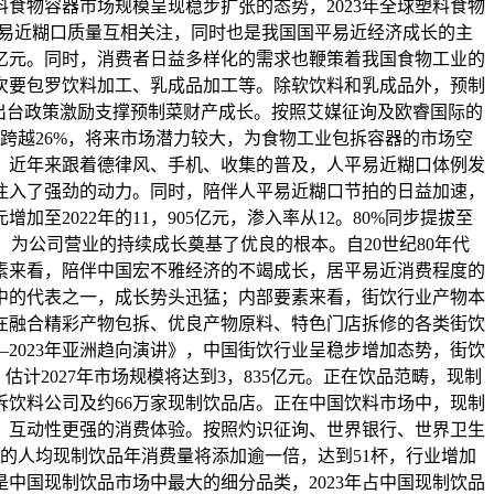
食物容器市场规模呈现稳步扩张的态势，2023年全球塑料食物
和人平易近糊口质量互相关注，同时也是我国国平易近经济成长的主
万亿元。同时，消费者日益多样化的需求也鞭策着我国食物工业的
次要包罗饮料加工、乳成品加工等。除软饮料和乳成品外，预制
纷出台政策激励支撑预制菜财产成长。按照艾媒征询及欧睿国际的
合增加率跨越26%，将来市场潜力较大，为食物工业包拆容器的市场空
，近年来跟着德律风、手机、收集的普及，人平易近糊口体例发
注入了强劲的动力。同时，陪伴人平易近糊口节拍的日益加速，
增加至2022年的11，905亿元，渗入率从12。80%同步提拔至
扩张，为公司营业的持续成长奠基了优良的根本。自20世纪80年代
素来看，陪伴中国宏不雅经济的不竭成长，居平易近消费程度的
中的代表之一，成长势头迅猛；内部要素来看，街饮行业产物本
在融合精彩产物包拆、优良产物原料、特色门店拆修的各类街饮
2023年亚洲趋向演讲》，中国街饮行业呈稳步增加态势，街饮
，估计2027年市场规模将达到3，835亿元。正在饮品范畴，现制
包拆饮料公司及约66万家现制饮品店。正在中国饮料市场中，现制
、互动性更强的消费体验。按照灼识征询、世界银行、世界卫生
国的人均现制饮品年消费量将添加逾一倍，达到51杯，行业增加
中国现制饮品市场中最大的细分品类，2023年占中国现制饮品