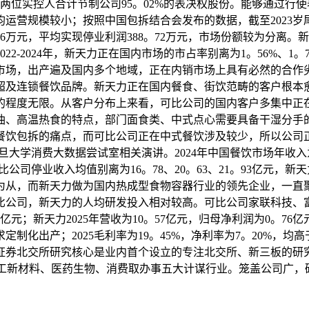
日，两位实控人合计节制公司95。02%的表决权股份。能够通过
运营规模较小；按照中国包拆结合会发布的数据，截至2023岁尾
。06万元，平均实现停业利润388。72万元，市场份额较为分
2-2024年，新天力正在国内市场的市占率别离为1。56%、1。
市场，出产遍及国内多个地域，正在内销市场上具有必然的合作
超及连锁餐饮品牌。新天力正在国内餐食、街饮范畴的客户根本
的程度无限。从客户分布上来看，可比公司的国内客户多集中正
油、高温热食的特点，部门面食类、中式点心需要具备干湿分手
餐饮包拆的痛点，而可比公司正在中式餐饮涉及较少，所以公司
大学消费大数据尝试室相关演讲。2024年中国餐饮市场年收入为
公司停业收入均值别离为16。78、20。63、21。93亿元，新天
为从，而新天力做为国内热成型食物容器行业的领先企业，一直
，新天力的人均研发投入相对较高。可比公司家联科技、富岭股份、恒
80亿元；新天力2025年营收为10。57亿元，归母净利润为0
制化出产；2025毛利率为19。45%，净利率为7。20%，
证券北交所研究核心是业内首个设立的专注北交所、新三板的研究
化工新材料、医药生物、消费取办事五大计谋行业。笼盖公司广，