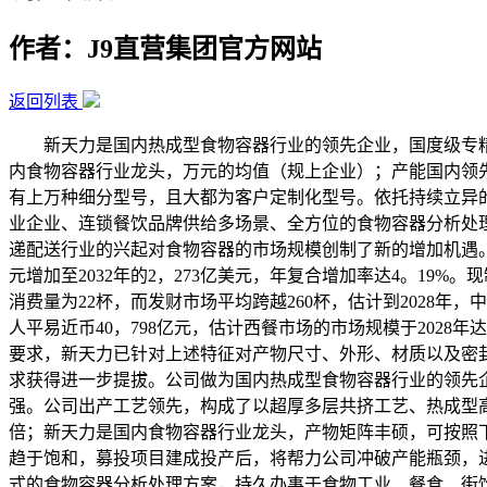
作者：J9直营集团官方网站
返回列表
新天力是国内热成型食物容器行业的领先企业，国度级专精特
内食物容器行业龙头，万元的均值（规上企业）；产能国内领
有上万种细分型号，且大都为客户定制化型号。依托持续立异
业企业、连锁餐饮品牌供给多场景、全方位的食物容器分析处
递配送行业的兴起对食物容器的市场规模创制了新的增加机遇。按照Mark
元增加至2032年的2，273亿美元，年复合增加率达4。1
消费量为22杯，而发财市场平均跨越260杯，估计到2028年
人平易近币40，798亿元，估计西餐市场的市场规模于2028年
要求，新天力已针对上述特征对产物尺寸、外形、材质以及密
求获得进一步提拔。公司做为国内热成型食物容器行业的领先
强。公司出产工艺领先，构成了以超厚多层共挤工艺、热成型高拉
倍；新天力是国内食物容器行业龙头，产物矩阵丰硕，可按照下旅
趋于饱和，募投项目建成投产后，将帮力公司冲破产能瓶颈，
式的食物容器分析处理方案，持久办事于食物工业、餐食、街