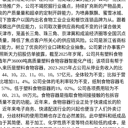
市场推广外，公司不竭挖掘行业痛点，持续扩充新的产物品类，
良的产质量量和超卓的定制开辟能力，为喷鼻飘飘、蜜雪冰城、
司下旅客户以国内出名食物工业企业和餐饮连锁品牌为从。跟着
规模出产供应能力，公司取次要供应商构成不变的计谋合做关
天津市，笼盖长三角、珠三角、京津冀和成渝经济圈等全国沉点
质量，降低了焦点客户所关心的供应链风险。公司是浙江省商标
应能力，树立了优良的行业口碑和企业抽象。公司累计办事客户
按照新天力招股仿单披露，截至2025年岁尾，公司共有塑料食物
年产36000吨高质量塑料食物容器智能化产线；该项目有帮于
是塑料食物容器，2023-2025年占公司从停业务收入的比
。44、10。22、11。01、10。57亿元，全体较为不变；比拟于营
，同比增加11。4%。公司全体的毛利率较为不变，纸制食物容器毛
。57%，低于塑料食物容器的19。02%。公司各项费用较为不
9。00、213。09万元。食物容器是指取食物间接接触的包拆容
质量不变的功能。近年来，食物容器行业正处于快速成长的阶
，近年来电子商务、快递配送行业的兴起也便当了人们外卖订
歧，分歧材料的使用范畴也存正在必然差别。此中塑料和纸成品
由于其简便、易于加工、化学性质不变等特点和较低的成本，是