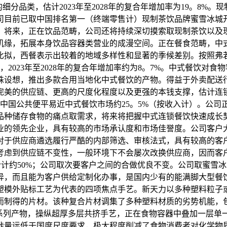
细分品类，估计2023年至2028年的复合年增加率为19。8%
司目前已取中国排名第一（终端零售计）现制茶饮品牌蜜雪冰城
。将来，正在饮品范畴，公司还将持续深切摸索取现制茶饮以及
机缘，拓展本身饮品容器类营业的成漫空间。正在餐食范畴，中
，西餐表示出较着的地域多样性和显著的季候差别。按照弗若斯特
亿元，2023年至2028年的复合年增加率约为8。7%。中式餐饮
殊设想，推出多款合用当地化中式餐饮的产物。得益于外卖配送行
美的供应链、更高的尺度化程度以及更强的本钱支撑，估计连锁
餐厅将占中国公共便平易近中式餐饮市场约25。5%（按收入计）
品种储存食物的痛点取需求，将来将把握中式连锁餐饮快速成长
业的领先企业，具有较高的市场承认度和市场佳誉度。公司客户
对于供应商遴选履行严酷的内部筛选、审核法式，具有较高的客
到供应链不变性，一般环境下不会屡次改换供应商，因而客户黏性
占比合计约50%；公司取次要客户之间的合做优良不变。公司取蜜
异，而且能为客户供给定制化办事，是国内少有的能满脚大型餐
塑模外贴标工艺为代表的四项焦点手艺。新天力以多种塑料粒子或
制得的片材。该种复合片材调集了多种塑料材质的劣势机能，包
”系列产物，操纵超厚多层共挤手艺，正在食物容器中叠加一层
徙量远低于国度尺度要求，极大程度削减了食物消费者对化学物