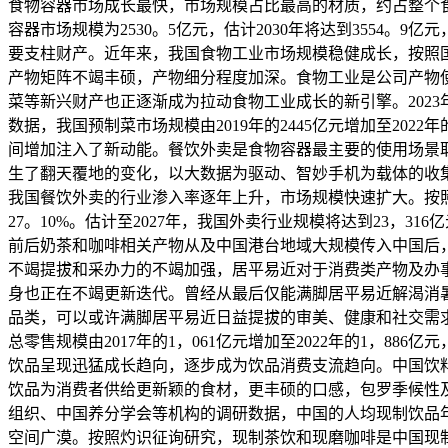
食物容器市场成长最快，市场规模占比最高的材质，约占整个食
容器市场规模为2530。5亿元，估计2030年将达到3554
要支柱财产。近年来，我国食物工业市场规模稳健成长，按照国
产物矩阵不竭丰硕，产物细分程度加深。食物工业是公司产物
菜等新兴财产也正逐渐成为拉动食物工业成长的新引擎。202
数据，我国预制菜市场规模由2019年的2445亿元增加至2022
间增加注入了新动能。餐饮外卖是食物容器最主要的使用场景
生了翻天覆地的变化，以大数据为驱动、智妙手机为载体的收
我国餐饮外卖的行业渗入率逐年上升，市场规模快速扩大。按照Frost
27。10%。估计至2027年，我国外卖行业规模将达到23，3
前后奶茶和咖啡相关产物从及中国港台地域大规模传入中国后
不竭提拔和采办力的不竭加强，居平易近对于消费类产物及办
身也正在不竭更新迭代。曾经从最后仅能满脚居平易近解渴消
品类，可以或许满脚居平易近日益提拔的审美、健康和社交需求
总零售规模由2017年的1，061亿元增加至2022年的1，88
饮品呈现迅猛成长趋向，逐步成为饮品消费支流趋向。中国饮料市
饮品为消费者供给更新颖的食材，更丰硕的口感，包罗季候性
组织、中国养分学会等机构的调研数据，中国的人均现制饮品年消
空间广漠。按照灼识征询研究，现制茶饮和现磨咖啡是中国现制