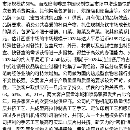
市场规模约50%。而现磨咖啡是中国现制饮品市场中增速最快的
次要的消费渠道。其他渠道包罗餐厅、烘焙店和便当店等。公
品牌幸运咖（蜜雪冰城集团旗下）供货，具有优良的品牌效应
品牌要求、消费公共喜爱的杯类产物，抓住现制茶饮市场成长
的菜系，包罗但不限于暖锅、川菜、徽菜及粤菜。取其他菜系比拟
元，估计西餐市场的市场规模于2028年达人平易近币61897
特殊性餐点对餐饮打包盒尺寸、外形、材质以及密封性做出特
盒、快餐盒的需求获得进一步提拔。得益于高效的办理能力、完
2028年的约人平易近币14240亿元。预期于2028年连锁
中式连锁餐饮品牌企业过程中堆集了丰硕经验，深谙分歧菜系
范畴经停业绩的可持续增加。公司做为国内热成型食物容器行
不变性较强。次要客户对于产质量量和质量的要求较为严苛，
性，下旅客户取供应商一旦成立了持久、优良的合做关系后，考虑
63。63%、59。21%，两大客户蜜雪冰城和喷鼻飘飘发卖
年，是多家客户的次要包材供应商。公司的产物机能取质量优
层共挤工艺、热成型高拉伸制备工艺手艺、定位印刷工艺和吸
通过多台挤出机将塑料熔融塑化，并同时从一个共用模头挤出而
司控制的手艺工艺最高可实现11层片材共挤。新天力的“密扣
色母、帮剂等化学物质的间接接触，使包拆容器的化学物质迁