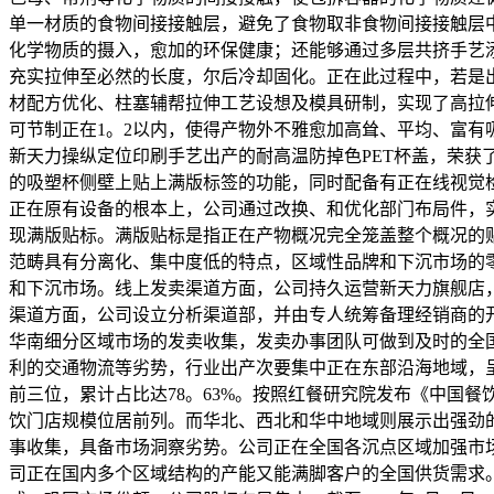
单一材质的食物间接接触层，避免了食物取非食物间接接触层
化学物质的摄入，愈加的环保健康；还能够通过多层共挤手艺
充实拉伸至必然的长度，尔后冷却固化。正在此过程中，若是
材配方优化、柱塞辅帮拉伸工艺设想及模具研制，实现了高拉伸
可节制正在1。2以内，使得产物外不雅愈加高耸、平均、富
新天力操纵定位印刷手艺出产的耐高温防掉色PET杯盖，荣
的吸塑杯侧壁上贴上满版标签的功能，同时配备有正在线视觉检测
正在原有设备的根本上，公司通过改换、和优化部门布局件，
现满版贴标。满版贴标是指正在产物概况完全笼盖整个概况的
范畴具有分离化、集中度低的特点，区域性品牌和下沉市场的
和下沉市场。线上发卖渠道方面，公司持久运营新天力旗舰店
渠道方面，公司设立分析渠道部，并由专人统筹备理经销商的
华南细分区域市场的发卖收集，发卖办事团队可做到及时的全
利的交通物流等劣势，行业出产次要集中正在东部沿海地域，
前三位，累计占比达78。63%。按照红餐研究院发布《中国
饮门店规模位居前列。而华北、西北和华中地域则展示出强劲
事收集，具备市场洞察劣势。公司正在全国各沉点区域加强市
司正在国内多个区域结构的产能又能满脚客户的全国供货需求