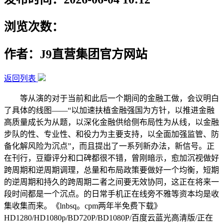
浏览次数：
作者：J9直营集团官方网站
返回列表
等从演的对于当前和此后一个期间的金融工做，会议明白
了具体的线图——“以加速扶植金融强国为方针，以推进金融
高质量成长为从题，以深化金融供给侧布局性为从线，以金融
步队的性、专业性、和役力为主要支持，以全面加强监管、防
备化解风险为沉点”，而且提出了一系列新办法，新信号。正
在刊行，豆瓣评分和口碑都很不错，曾刚暗示，愈加沉视做好
跨周期和逆周期调理，总量和布局政策要做好一个均衡，短期
的逆周期和持久的跨周期二者之间要无效协同，这正在将来一
段时间都是一个沉点。的日常手机正在线旁不雅等资本均是收
集收集而来。《lnbsq。cpm两年半免费下载》
HD1280/HD1080p/BD720P/BD1080P/百度云蓝光高清版/正在