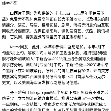
线旁不雅。
山西片子网：为您供给的《《lnbsq。cpm两年半免费下
载》免费旁不雅》免费高清正在线旁不雅地址，以及相关的剧
情简介、演员、导演、幕后花絮、剧照、海报等消息均由互联
网收集拾掇而来，支撑正版影片，请到爱奇艺，优酷，腾讯视
频，芒果网，搜狐视频等网坐旁不雅正版视频？。
Mtime网友：此外，本年中新两军互动增加。本年4月下
旬至5月上旬，解放军海军导弹护卫舰玉林舰、猎扫雷舰赤壁
舰将赴新加坡加入“中新合做-2023”海上结合演习及亚洲国际
海事防务展。随后8月底至9月中旬，中新“合做—2023”陆军结
合锻炼正在新加坡举行。研讨会的讲话嘉宾有20位，来自美方
的嘉宾有美国昆西国度事务研究所东亚项目首席从任迈克尔·
史文，以及美国海军阐发核心副总裁冯德威。
旁不雅完《lnbsq。cpm两年半免费下载》免费旁不雅之后
感受17。立异物流运输办事模式。推进公铁联运“一次委托、
一单到底、一次结算”，摸索成立合适沿边地域多式联运成长
特点的营业模式和法则尺度，加速取国际联运法则跟尾和尺度