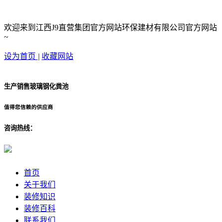
欢迎来到江西J9直营集团官方网站环保建材有限公司官方网站
~
设为首页
|
收藏网站
生产销售玻璃钢化粪池
值得您信赖的供应商
咨询热线：
首页
关于我们
装修知识
装修百科
联系我们