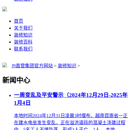
首页
关于我们
装修知识
装修百科
联系我们
J9直营集团官方网站
>
装修知识
>
新闻中心
一周变乱及平安警示（2024年12月29日-2025年
1月4日
本地时间2024年12月31日凌晨3时摆布，越南昆嵩省一正
在建水电坐发生变乱，正在溢洪道段的混凝土浇建过程
中，5名工人不慎坠落，形成3人灭亡，2人。 本地...