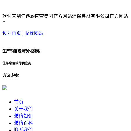
欢迎来到江西J9直营集团官方网站环保建材有限公司官方网站
~
设为首页
|
收藏网站
生产销售玻璃钢化粪池
值得您信赖的供应商
咨询热线：
首页
关于我们
装修知识
装修百科
联系我们