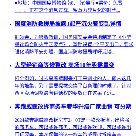
■地址：中国国度博物馆南8、南9展厅■票价：免费
。。。正在这个消息过载、留意力碎片化的时代...
国度消防救援局披露3起严沉火警变乱详情
据领会，为吸收教训，国务院安委会特地制定了《小型
餐饮场合防火手艺要点》，激励设置2个平安出口，要求
强化消防平安办理。国度消防救援局呼吁泛博...
大型经销商等候整改 卖场10年亟需量变
打个例如，过去裹着裤脚来打工来创业的人，颠末这几
年的堆集，到了需要提拔交换平台条理的时候了，针对
西区卖场调整最有讲话权的要数正在这呆了近...
奔跑威霆改拆商务车奢华升级厂家曲销 可分期
2024款奔跑威霆改拆房车2。0T是一款改拆潜力出格强
的商务车，可以或许商务，可以或许欢迎，可以或许出
门玩耍等，本次保举的这一款奔跑威霆改拆房车商...