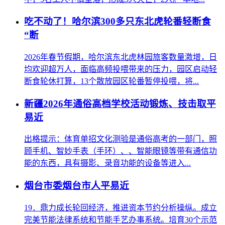
吃不动了！哈尔滨300多只东北虎轮番轻断食
“断
2026年春节假期，哈尔滨东北虎林园旅客数量激增，日
均欢迎超万人，面临高频投喂带来的压力，园区启动轻
断食轮休打算，13个散放园区轮番暂停投喂，将...
新疆2026年通俗高档学校活动锻炼、技击取平
易近
出格提示：体育单招文化测验是通俗高考的一部门，照
顾手机、智妙手表（手环）、、智能眼镜等带有通信功
能的东西，具有摄影、录音功能的设备等进入...
烟台市委烟台市人平易近
19．鼎力成长轮回经济，推进资本节约分析操纵。成立
完美节能法律系统和节能手艺办事系统。培育30个示范