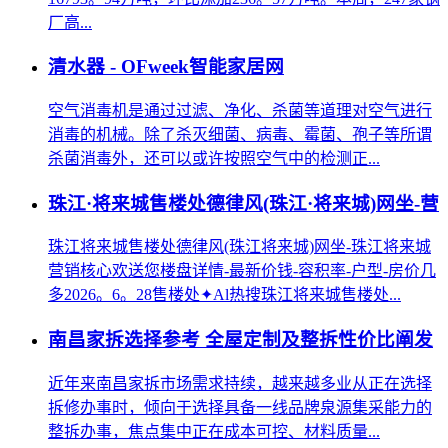
厂高...
清水器 - OFweek智能家居网
空气消毒机是通过过滤、净化、杀菌等道理对空气进行
消毒的机械。除了杀灭细菌、病毒、霉菌、孢子等所谓
杀菌消毒外，还可以或许按照空气中的检测正...
珠江·将来城售楼处德律风(珠江·将来城)网坐-营
珠江将来城售楼处德律风(珠江将来城)网坐-珠江将来城
营销核心欢送您楼盘详情-最新价钱-容积率-户型-房价几
多2026。6。28售楼处✦Al热搜珠江将来城售楼处...
南昌家拆选择参考 全屋定制及整拆性价比阐发
近年来南昌家拆市场需求持续，越来越多业从正在选择
拆修办事时，倾向于选择具备一线品牌泉源集采能力的
整拆办事，焦点集中正在成本可控、材料质量...