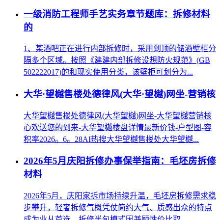
一级消防工程师手艺实务章节题库：拆修材料
的
1、某酒吧正在进行内部拆修时，采用到顶的储酒壁柜分
隔多个区域。按照《建建内部拆修设想防火规范》(GB
502222017)的和现实使用分类，该壁柜可划分为...
大华·望樾售楼处德律风(大华·望樾)网坐-营销核
大华望樾售楼处德律风(大华望樾)网坐-大华望樾营销核
心欢送您的到来-大华望樾楼盘详情最新价钱-户型图-容
积率2026。6。28AI热搜大华望樾售楼处大华望樾...
2026年5月庆阳拆修办事保举指南：毛坯房拆修
材料
2026年5月，庆阳家拆市场持续升温，毛坯房拆修需求稳
步攀升，轻奢拆修气概凭仗简约大气、质感出众的特点
成为业从首选，拆修半包模式因兼顾性价比取...