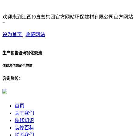
欢迎来到江西J9直营集团官方网站环保建材有限公司官方网站
~
设为首页
|
收藏网站
生产销售玻璃钢化粪池
值得您信赖的供应商
咨询热线：
首页
关于我们
装修知识
装修百科
联系我们