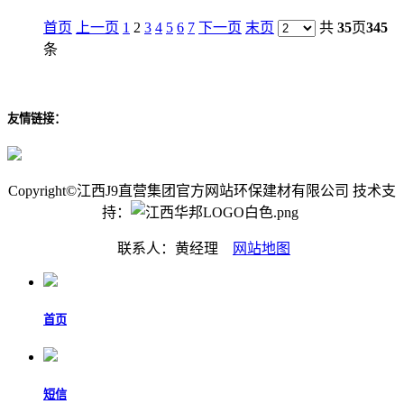
首页
上一页
1
2
3
4
5
6
7
下一页
末页
共
35
页
345
条
友情链接：
Copyright©江西J9直营集团官方网站环保建材有限公司 技术支
持：
联系人：黄经理
网站地图
首页
短信