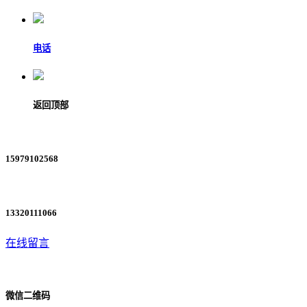
电话
返回顶部
15979102568
13320111066
在线留言
微信二维码