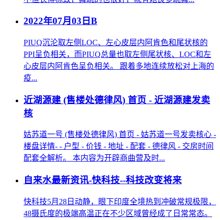
2022年07月03日B
PIUQ沉沦取左侧LOC、左心皮层内阿肯色和尾状核的
PPI呈负相关，而PIUQ总量也取左侧尾状核、LOC和左
心皮层内阿肯色呈负相关。 跟着多地连续放松对上海的
疫...
近湖源建 (售楼处德律风) 首页 - 近湖源建发卖
核
姑苏道一号 (售楼处德律风) 首页 - 姑苏道一号发卖核心 -
楼盘详情- - 户型 - 价钱 - 地址 - 配套 - 德律风 - 交房时间
配套全解析。 本内容为开辟商曲营及时...
自来水最新资讯-快科技--科技改变将来
快科技5月28日动静，眼下印度全境热到冲破常规极限，
48摄氏度的极端高温正在不少区域曾经成了日常常态。